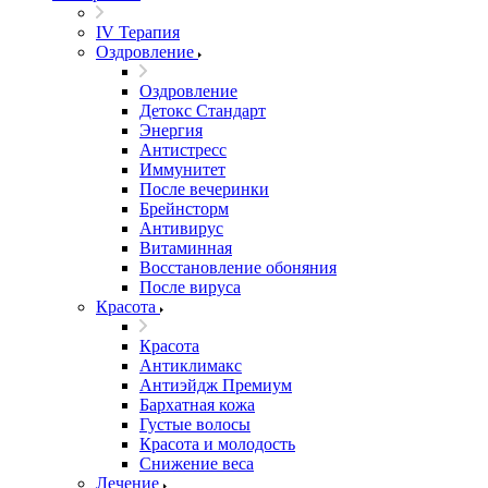
IV Терапия
Оздровление
Оздровление
Детокс Стандарт
Энергия
Антистресс
Иммунитет
После вечеринки
Брейнсторм
Антивирус
Витаминная
Восстановление обоняния
После вируса
Красота
Красота
Антиклимакс
Антиэйдж Премиум
Бархатная кожа
Густые волосы
Красота и молодость
Снижение веса
Лечение