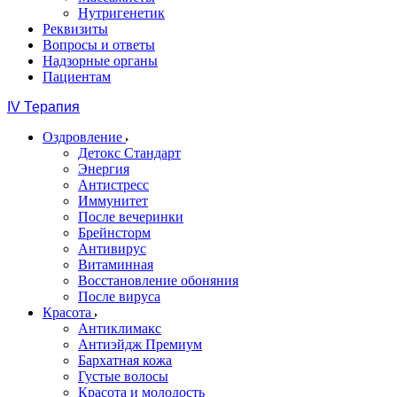
Нутригенетик
Реквизиты
Вопросы и ответы
Надзорные органы
Пациентам
IV Терапия
Оздровление
Детокс Стандарт
Энергия
Антистресс
Иммунитет
После вечеринки
Брейнсторм
Антивирус
Витаминная
Восстановление обоняния
После вируса
Красота
Антиклимакс
Антиэйдж Премиум
Бархатная кожа
Густые волосы
Красота и молодость