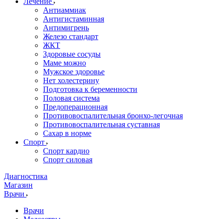
Лечение
Антиаммиак
Антигистаминная
Антимигрень
Железо стандарт
ЖКТ
Здоровые сосуды
Маме можно
Мужское здоровье
Нет холестерину
Подготовка к беременности
Половая система
Предоперационная
Противовоспалительная бронхо-легочная
Противовоспалительная суставная
Сахар в норме
Спорт
Спорт кардио
Спорт силовая
Диагностика
Магазин
Врачи
Врачи