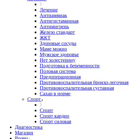
Лечение
Антиаммиак
Антигистаминная
Антимигрень
Железо стандарт
ЖКТ
Здоровые сосуды
Маме можно
Мужское здоровье
Нет холестерину
Подготовка к беременности
Половая система
Предоперационная
Противовоспалительная бронхо-легочная
Противовоспалительная суставная
Сахар в норме
Спорт
Спорт
Спорт кардио
Спорт силовая
Диагностика
Магазин
Врачи