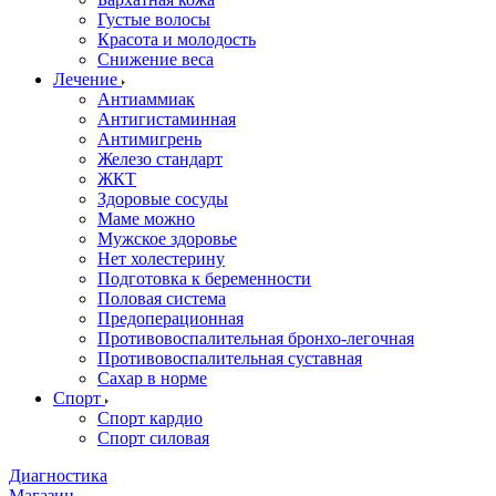
Густые волосы
Красота и молодость
Снижение веса
Лечение
Антиаммиак
Антигистаминная
Антимигрень
Железо стандарт
ЖКТ
Здоровые сосуды
Маме можно
Мужское здоровье
Нет холестерину
Подготовка к беременности
Половая система
Предоперационная
Противовоспалительная бронхо-легочная
Противовоспалительная суставная
Сахар в норме
Спорт
Спорт кардио
Спорт силовая
Диагностика
Магазин