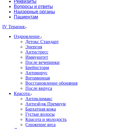
Реквизиты
Вопросы и ответы
Надзорные органы
Пациентам
IV Терапия
Оздровление
Детокс Стандарт
Энергия
Антистресс
Иммунитет
После вечеринки
Брейнсторм
Антивирус
Витаминная
Восстановление обоняния
После вируса
Красота
Антиклимакс
Антиэйдж Премиум
Бархатная кожа
Густые волосы
Красота и молодость
Снижение веса