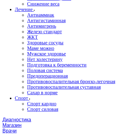
Снижение веса
Лечение
Антиаммиак
Антигистаминная
Антимигрень
Железо стандарт
ЖКТ
Здоровые сосуды
Маме можно
Мужское здоровье
Нет холестерину
Подготовка к беременности
Половая система
Предоперационная
Противовоспалительная бронхо-легочная
Противовоспалительная суставная
Сахар в норме
Спорт
Спорт кардио
Спорт силовая
Диагностика
Магазин
Врачи