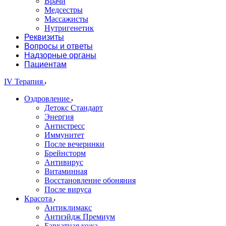
Врачи
Медсестры
Массажисты
Нутригенетик
Реквизиты
Вопросы и ответы
Надзорные органы
Пациентам
IV Терапия
Оздровление
Детокс Стандарт
Энергия
Антистресс
Иммунитет
После вечеринки
Брейнсторм
Антивирус
Витаминная
Восстановление обоняния
После вируса
Красота
Антиклимакс
Антиэйдж Премиум
Бархатная кожа