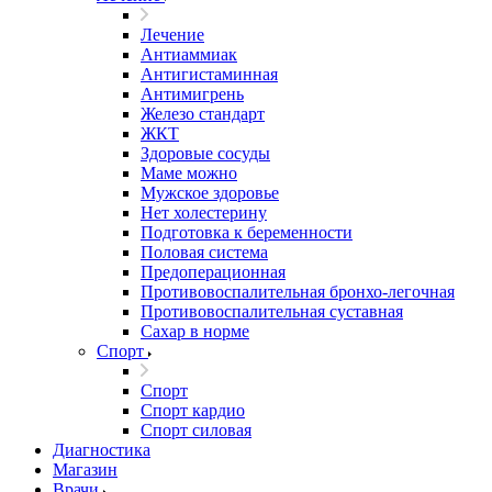
Лечение
Антиаммиак
Антигистаминная
Антимигрень
Железо стандарт
ЖКТ
Здоровые сосуды
Маме можно
Мужское здоровье
Нет холестерину
Подготовка к беременности
Половая система
Предоперационная
Противовоспалительная бронхо-легочная
Противовоспалительная суставная
Сахар в норме
Спорт
Спорт
Спорт кардио
Спорт силовая
Диагностика
Магазин
Врачи