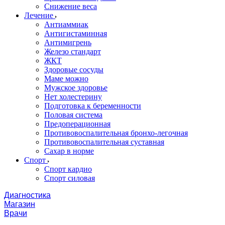
Снижение веса
Лечение
Антиаммиак
Антигистаминная
Антимигрень
Железо стандарт
ЖКТ
Здоровые сосуды
Маме можно
Мужское здоровье
Нет холестерину
Подготовка к беременности
Половая система
Предоперационная
Противовоспалительная бронхо-легочная
Противовоспалительная суставная
Сахар в норме
Спорт
Спорт кардио
Спорт силовая
Диагностика
Магазин
Врачи