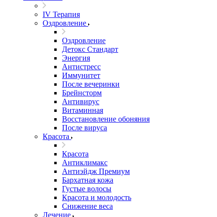
IV Терапия
Оздровление
Оздровление
Детокс Стандарт
Энергия
Антистресс
Иммунитет
После вечеринки
Брейнсторм
Антивирус
Витаминная
Восстановление обоняния
После вируса
Красота
Красота
Антиклимакс
Антиэйдж Премиум
Бархатная кожа
Густые волосы
Красота и молодость
Снижение веса
Лечение