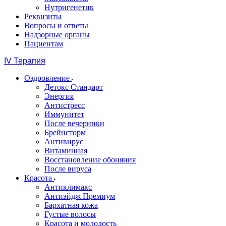
Нутригенетик
Реквизиты
Вопросы и ответы
Надзорные органы
Пациентам
IV Терапия
Оздровление
Детокс Стандарт
Энергия
Антистресс
Иммунитет
После вечеринки
Брейнсторм
Антивирус
Витаминная
Восстановление обоняния
После вируса
Красота
Антиклимакс
Антиэйдж Премиум
Бархатная кожа
Густые волосы
Красота и молодость