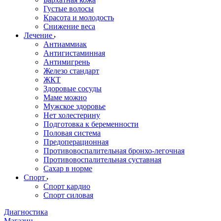
Густые волосы
Красота и молодость
Снижение веса
Лечение
Антиаммиак
Антигистаминная
Антимигрень
Железо стандарт
ЖКТ
Здоровые сосуды
Маме можно
Мужское здоровье
Нет холестерину
Подготовка к беременности
Половая система
Предоперационная
Противовоспалительная бронхо-легочная
Противовоспалительная суставная
Сахар в норме
Спорт
Спорт кардио
Спорт силовая
Диагностика
Магазин