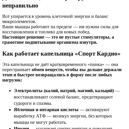
неправильно
Всё упирается в уровень клеточной энергии и баланс
микроэлементов.
Ваши мышцы работают на пределе — им нужны силы для
восстановления и топливо для новых побед.
Настоящее решение — это не пустые стимуляторы, а
грамотное подпитывание организма изнутри.
К
ак работает капельница «Спорт Кардио»
Эта капельница не даёт кратковременного «пинка» — она
перестраивает
обмен веществ, чтобы вы дольше держали
темп и быстрее возвращались в форму после любых
нагрузок:
Электролиты (калий, натрий, магний, кальций)
—
восстанавливают солевой баланс, предотвращают
судороги и спазмы.
Яблочная и янтарная кислоты
— активируют
выработку АТФ — молекул энергии, без которых
мышцы не могут работать.
Инозин
— усиливает синтез энергии и повышает