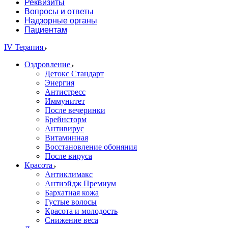
Реквизиты
Вопросы и ответы
Надзорные органы
Пациентам
IV Терапия
Оздровление
Детокс Стандарт
Энергия
Антистресс
Иммунитет
После вечеринки
Брейнсторм
Антивирус
Витаминная
Восстановление обоняния
После вируса
Красота
Антиклимакс
Антиэйдж Премиум
Бархатная кожа
Густые волосы
Красота и молодость
Снижение веса