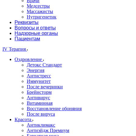
Врачи
Медсестры
Массажисты
Нутригенетик
Реквизиты
Вопросы и ответы
Надзорные органы
Пациентам
IV Терапия
Оздровление
Детокс Стандарт
Энергия
Антистресс
Иммунитет
После вечеринки
Брейнсторм
Антивирус
Витаминная
Восстановление обоняния
После вируса
Красота
Антиклимакс
Антиэйдж Премиум
Бархатная кожа