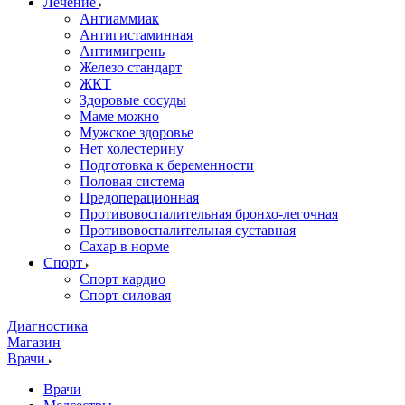
Лечение
Антиаммиак
Антигистаминная
Антимигрень
Железо стандарт
ЖКТ
Здоровые сосуды
Маме можно
Мужское здоровье
Нет холестерину
Подготовка к беременности
Половая система
Предоперационная
Противовоспалительная бронхо-легочная
Противовоспалительная суставная
Сахар в норме
Спорт
Спорт кардио
Спорт силовая
Диагностика
Магазин
Врачи
Врачи