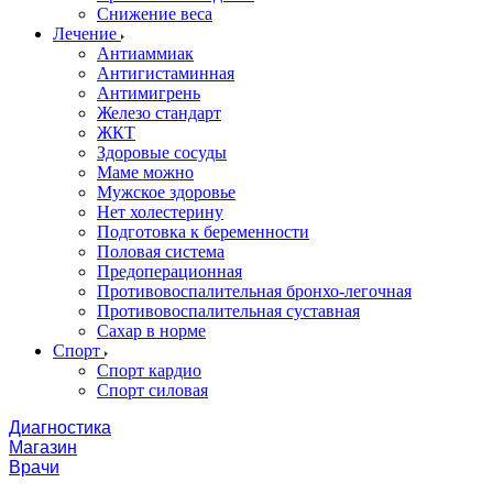
Снижение веса
Лечение
Антиаммиак
Антигистаминная
Антимигрень
Железо стандарт
ЖКТ
Здоровые сосуды
Маме можно
Мужское здоровье
Нет холестерину
Подготовка к беременности
Половая система
Предоперационная
Противовоспалительная бронхо-легочная
Противовоспалительная суставная
Сахар в норме
Спорт
Спорт кардио
Спорт силовая
Диагностика
Магазин
Врачи