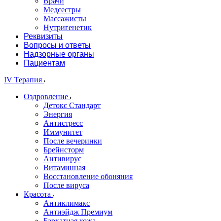
Врачи
Медсестры
Массажисты
Нутригенетик
Реквизиты
Вопросы и ответы
Надзорные органы
Пациентам
IV Терапия
Оздровление
Детокс Стандарт
Энергия
Антистресс
Иммунитет
После вечеринки
Брейнсторм
Антивирус
Витаминная
Восстановление обоняния
После вируса
Красота
Антиклимакс
Антиэйдж Премиум
Бархатная кожа