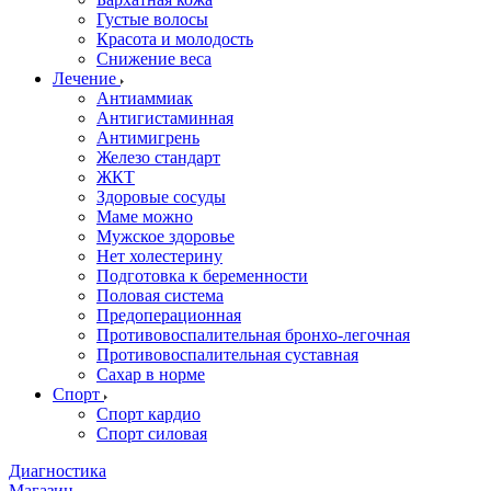
Густые волосы
Красота и молодость
Снижение веса
Лечение
Антиаммиак
Антигистаминная
Антимигрень
Железо стандарт
ЖКТ
Здоровые сосуды
Маме можно
Мужское здоровье
Нет холестерину
Подготовка к беременности
Половая система
Предоперационная
Противовоспалительная бронхо-легочная
Противовоспалительная суставная
Сахар в норме
Спорт
Спорт кардио
Спорт силовая
Диагностика
Магазин