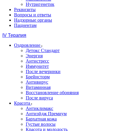
Нутригенетик
Реквизиты
Вопросы и ответы
Надзорные органы
Пациентам
IV Терапия
Оздровление
Детокс Стандарт
Энергия
Антистресс
Иммунитет
После вечеринки
Брейнсторм
Антивирус
Витаминная
Восстановление обоняния
После вируса
Красота
Антиклимакс
Антиэйдж Премиум
Бархатная кожа
Густые волосы
Красота и молодость