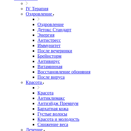
IV Терапия
Оздровление
Оздровление
Детокс Стандарт
Энергия
Антистресс
Иммунитет
После вечеринки
Брейнсторм
Антивирус
Витаминная
Восстановление обоняния
После вируса
Красота
Красота
Антиклимакс
Антиэйдж Премиум
Бархатная кожа
Густые волосы
Красота и молодость
Снижение веса
Лечение