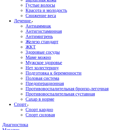
Густые волосы
Красота и молодость
Снижение веса
Лечение
Антиаммиак
Антигистаминная
Антимигрень
Железо стандарт
ЖКТ
Здоровые сосуды
Маме можно
Мужское здоровье
Нет холестерину
Подготовка к беременности
Половая система
Предоперационная
Противовоспалительная бронхо-легочная
Противовоспалительная суставная
Сахар в норме
Спорт
Спорт кардио
Спорт силовая
Диагностика
Магазин