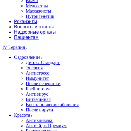
Врачи
Медсестры
Массажисты
Нутригенетик
Реквизиты
Вопросы и ответы
Надзорные органы
Пациентам
IV Терапия
Оздровление
Детокс Стандарт
Энергия
Антистресс
Иммунитет
После вечеринки
Брейнсторм
Антивирус
Витаминная
Восстановление обоняния
После вируса
Красота
Антиклимакс
Антиэйдж Премиум
Бархатная кожа