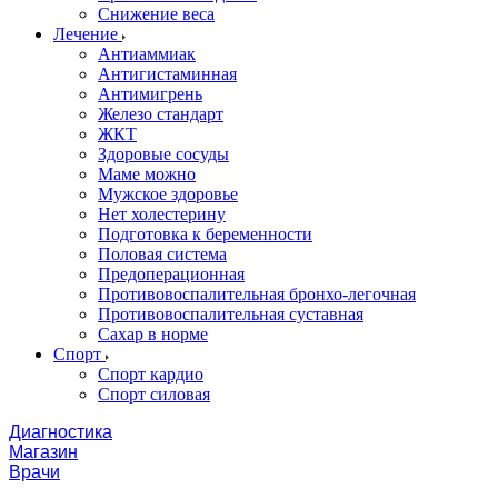
Снижение веса
Лечение
Антиаммиак
Антигистаминная
Антимигрень
Железо стандарт
ЖКТ
Здоровые сосуды
Маме можно
Мужское здоровье
Нет холестерину
Подготовка к беременности
Половая система
Предоперационная
Противовоспалительная бронхо-легочная
Противовоспалительная суставная
Сахар в норме
Спорт
Спорт кардио
Спорт силовая
Диагностика
Магазин
Врачи