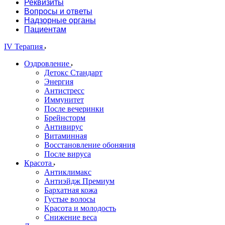
Реквизиты
Вопросы и ответы
Надзорные органы
Пациентам
IV Терапия
Оздровление
Детокс Стандарт
Энергия
Антистресс
Иммунитет
После вечеринки
Брейнсторм
Антивирус
Витаминная
Восстановление обоняния
После вируса
Красота
Антиклимакс
Антиэйдж Премиум
Бархатная кожа
Густые волосы
Красота и молодость
Снижение веса