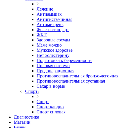
Лечение
Антиаммиак
Антигистаминная
Антимигрень
Железо стандарт
ЖКТ
Здоровые сосуды
Маме можно
Мужское здоровье
Нет холестерину
Подготовка к беременности
Половая система
Предоперационная
Противовоспалительная бронхо-легочная
Противовоспалительная суставная
Сахар в норме
Спорт
Спорт
Спорт кардио
Спорт силовая
Диагностика
Магазин
Врачи