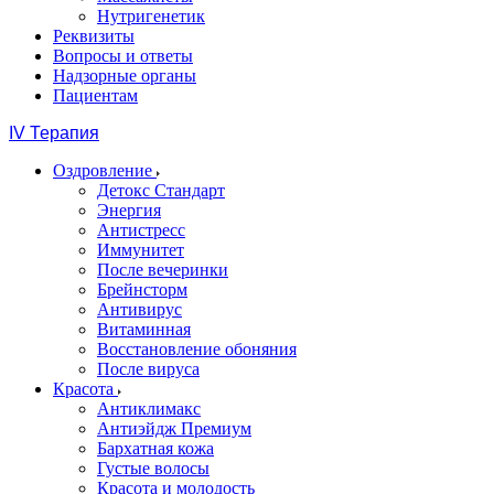
Нутригенетик
Реквизиты
Вопросы и ответы
Надзорные органы
Пациентам
IV Терапия
Оздровление
Детокс Стандарт
Энергия
Антистресс
Иммунитет
После вечеринки
Брейнсторм
Антивирус
Витаминная
Восстановление обоняния
После вируса
Красота
Антиклимакс
Антиэйдж Премиум
Бархатная кожа
Густые волосы
Красота и молодость