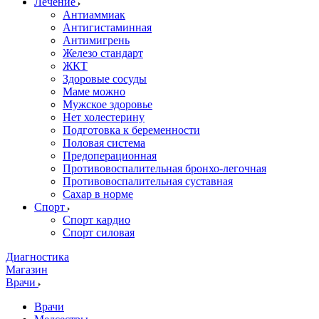
Лечение
Антиаммиак
Антигистаминная
Антимигрень
Железо стандарт
ЖКТ
Здоровые сосуды
Маме можно
Мужское здоровье
Нет холестерину
Подготовка к беременности
Половая система
Предоперационная
Противовоспалительная бронхо-легочная
Противовоспалительная суставная
Сахар в норме
Спорт
Спорт кардио
Спорт силовая
Диагностика
Магазин
Врачи
Врачи